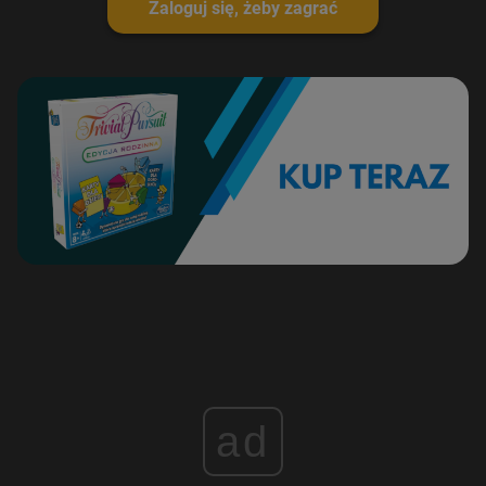
Zaloguj się, żeby zagrać
ad