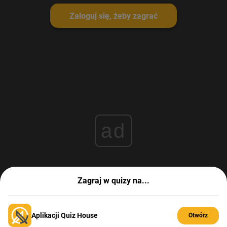
Zaloguj się, żeby zagrać
ad
Zagraj w quizy na...
Aplikacji Quiz House
Otwórz