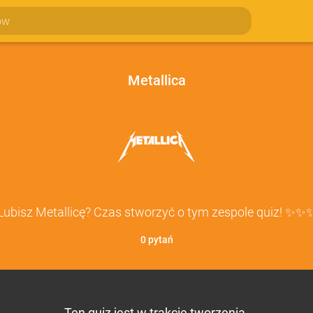
Metallica
Lubisz Metallicę? Czas stworzyć o tym zespole quiz! ✨✨
0
pytań
Ten quiz jest w trakcie tworzenia.
